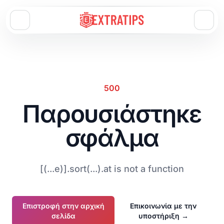
Άνοιγμα μενού
500
Παρουσιάστηκε
σφάλμα
[(...e)].sort(...).at is not a function
Επιστροφή στην αρχική
Επικοινωνία με την
σελίδα
υποστήριξη
→