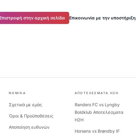
Επιστροφή στην αρχική σελίδα
Επικοινωνία με την υποστήριξ
ΝΟΜΙΚΆ
ΑΠΟΤΕΛΈΣΜΑΤΑ H2H
Σχετικά με εμάς
Randers FC vs Lyngby
Boldklub Αποτελέσματα
Όροι & Προϋποθέσεις
H2H
Αποποίηση ευθυνών
Horsens vs Brøndby IF