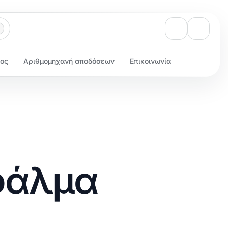
Προβολή ειδοπ
Ρυθμίσε
τος
Αριθμομηχανή αποδόσεων
Επικοινωνία
φάλμα