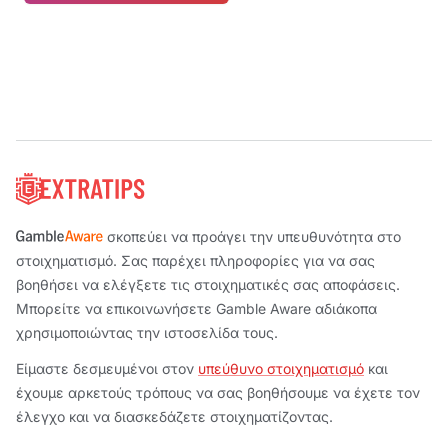
Υποσέλιδο
σκοπεύει να προάγει την υπευθυνότητα στο
στοιχηματισμό. Σας παρέχει πληροφορίες για να σας
βοηθήσει να ελέγξετε τις στοιχηματικές σας αποφάσεις.
Μπορείτε να επικοινωνήσετε Gamble Aware αδιάκοπα
χρησιμοποιώντας την ιστοσελίδα τους.
Είμαστε δεσμευμένοι στον
υπεύθυνο στοιχηματισμό
και
έχουμε αρκετούς τρόπους να σας βοηθήσουμε να έχετε τον
έλεγχο και να διασκεδάζετε στοιχηματίζοντας.