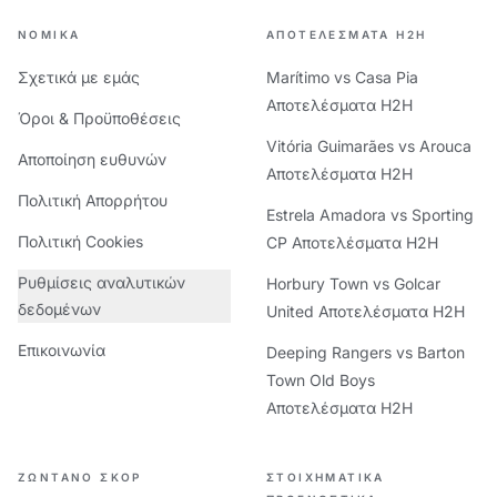
ΝΟΜΙΚΆ
ΑΠΟΤΕΛΈΣΜΑΤΑ H2H
Σχετικά με εμάς
Marítimo vs Casa Pia
Αποτελέσματα H2H
Όροι & Προϋποθέσεις
Vitória Guimarães vs Arouca
Αποποίηση ευθυνών
Αποτελέσματα H2H
Πολιτική Απορρήτου
Estrela Amadora vs Sporting
Πολιτική Cookies
CP Αποτελέσματα H2H
Ρυθμίσεις αναλυτικών
Horbury Town vs Golcar
δεδομένων
United Αποτελέσματα H2H
Επικοινωνία
Deeping Rangers vs Barton
Town Old Boys
Αποτελέσματα H2H
ΖΩΝΤΑΝΌ ΣΚΟΡ
ΣΤΟΙΧΗΜΑΤΙΚΆ