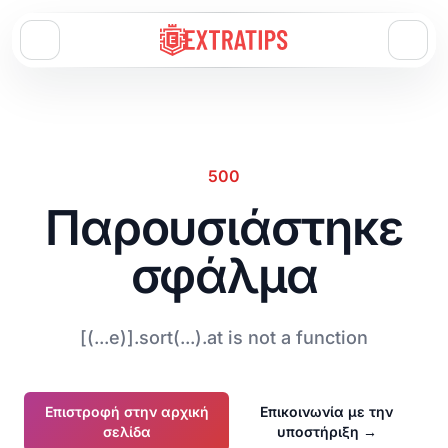
Άνοιγμα μενού
500
Παρουσιάστηκε
σφάλμα
[(...e)].sort(...).at is not a function
Επιστροφή στην αρχική
Επικοινωνία με την
σελίδα
υποστήριξη
→