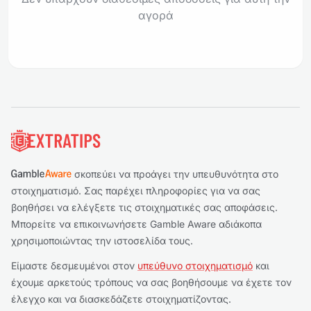
αγορά
Υποσέλιδο
σκοπεύει να προάγει την υπευθυνότητα στο
στοιχηματισμό. Σας παρέχει πληροφορίες για να σας
βοηθήσει να ελέγξετε τις στοιχηματικές σας αποφάσεις.
Μπορείτε να επικοινωνήσετε Gamble Aware αδιάκοπα
χρησιμοποιώντας την ιστοσελίδα τους.
Είμαστε δεσμευμένοι στον
υπεύθυνο στοιχηματισμό
και
έχουμε αρκετούς τρόπους να σας βοηθήσουμε να έχετε τον
έλεγχο και να διασκεδάζετε στοιχηματίζοντας.