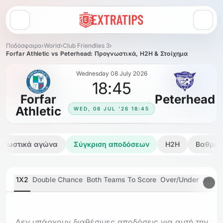
Άνοιγμα μενού
Ποδόσφαιρο
›
World
›
Club Friendlies 3
›
Forfar Athletic vs Peterhead: Προγνωστικά, H2H & Στοίχημα
Wednesday 08 July 2026
18:45
Forfar
Peterhead
Athletic
WED, 08 JUL '26 18:45
γνωστικά αγώνα
Σύγκριση αποδόσεων
H2H
Βαθμολ
1X2
Double Chance
Both Teams To Score
Over/Under
Asian
Δεν υπάρχουν διαθέσιμες αποδόσεις για αυτή την