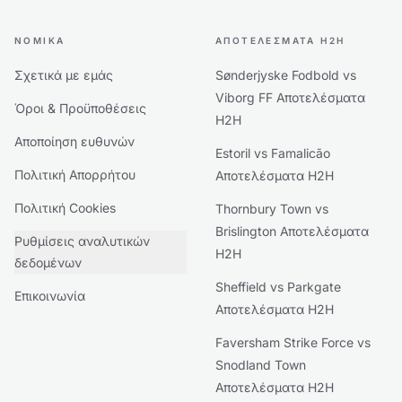
ΝΟΜΙΚΆ
ΑΠΟΤΕΛΈΣΜΑΤΑ H2H
Σχετικά με εμάς
Sønderjyske Fodbold vs
Viborg FF Αποτελέσματα
Όροι & Προϋποθέσεις
H2H
Αποποίηση ευθυνών
Estoril vs Famalicão
Πολιτική Απορρήτου
Αποτελέσματα H2H
Πολιτική Cookies
Thornbury Town vs
Brislington Αποτελέσματα
Ρυθμίσεις αναλυτικών
H2H
δεδομένων
Sheffield vs Parkgate
Επικοινωνία
Αποτελέσματα H2H
Faversham Strike Force vs
Snodland Town
Αποτελέσματα H2H