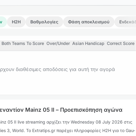
ν
H2H
Βαθμολογίες
Φάση αποκλεισμού
Ενδεκά
Both Teams To Score
Over/Under
Asian Handicap
Correct Score
ρχουν διαθέσιμες αποδόσεις για αυτή την αγορά
εναντίον Mainz 05 II – Προεπισκόπηση αγώνα
nz 05 II live streaming αρχίζει την Wednesday 08 July 2026 στις
lies 3, World. Το Extratips.gr παρέχει πληροφορίες H2H για το Gau-