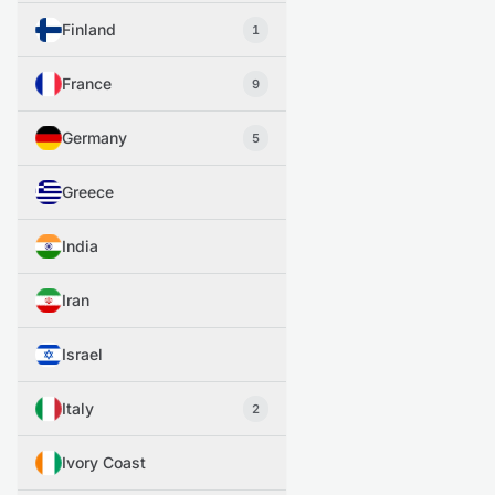
Finland
1
France
9
Germany
5
Greece
India
Iran
Israel
Italy
2
Ivory Coast