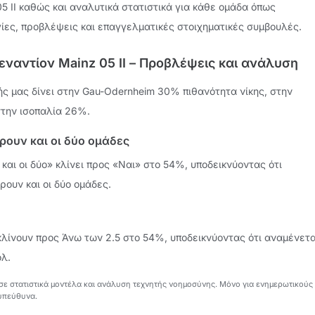
5 II καθώς και αναλυτικά στατιστικά για κάθε ομάδα όπως
ίες, προβλέψεις και επαγγελματικές στοιχηματικές συμβουλές.
ναντίον Mainz 05 II – Προβλέψεις και ανάλυση
ς μας δίνει στην Gau-Odernheim 30% πιθανότητα νίκης, στην
στην ισοπαλία 26%.
ουν και οι δύο ομάδες
αι οι δύο» κλίνει προς «Ναι» στο 54%, υποδεικνύοντας ότι
ουν και οι δύο ομάδες.
κλίνουν προς Άνω των 2.5 στο 54%, υποδεικνύοντας ότι αναμένετα
λ.
σε στατιστικά μοντέλα και ανάλυση τεχνητής νοημοσύνης. Μόνο για ενημερωτικούς
 υπεύθυνα.