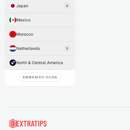
Japan
6
Mexico
Morocco
Netherlands
5
North & Central America
ΕΜΦΆΝΙΣΗ ΌΛΩΝ
Υποσέλιδο