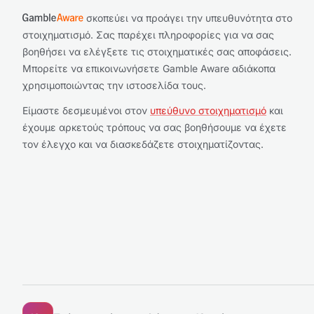
σκοπεύει να προάγει την υπευθυνότητα στο
στοιχηματισμό. Σας παρέχει πληροφορίες για να σας
βοηθήσει να ελέγξετε τις στοιχηματικές σας αποφάσεις.
Μπορείτε να επικοινωνήσετε Gamble Aware αδιάκοπα
χρησιμοποιώντας την ιστοσελίδα τους.
Είμαστε δεσμευμένοι στον
υπεύθυνο στοιχηματισμό
και
έχουμε αρκετούς τρόπους να σας βοηθήσουμε να έχετε
τον έλεγχο και να διασκεδάζετε στοιχηματίζοντας.