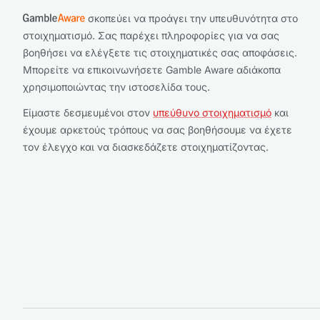
σκοπεύει να προάγει την υπευθυνότητα στο
στοιχηματισμό. Σας παρέχει πληροφορίες για να σας
βοηθήσει να ελέγξετε τις στοιχηματικές σας αποφάσεις.
Μπορείτε να επικοινωνήσετε Gamble Aware αδιάκοπα
χρησιμοποιώντας την ιστοσελίδα τους.
Είμαστε δεσμευμένοι στον
υπεύθυνο στοιχηματισμό
και
έχουμε αρκετούς τρόπους να σας βοηθήσουμε να έχετε
τον έλεγχο και να διασκεδάζετε στοιχηματίζοντας.