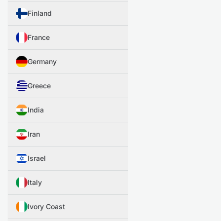
Finland
France
Germany
Greece
India
Iran
Israel
Italy
Ivory Coast