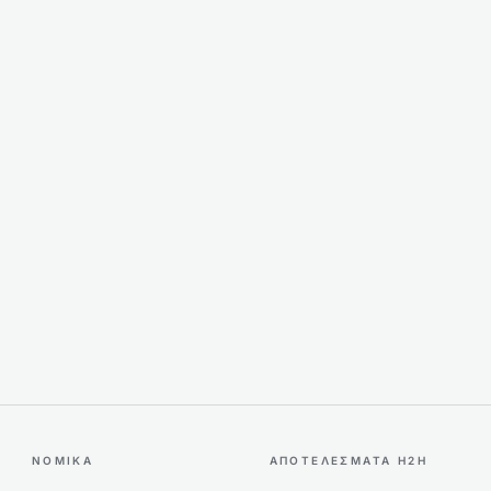
ΝΟΜΙΚΆ
ΑΠΟΤΕΛΈΣΜΑΤΑ H2H