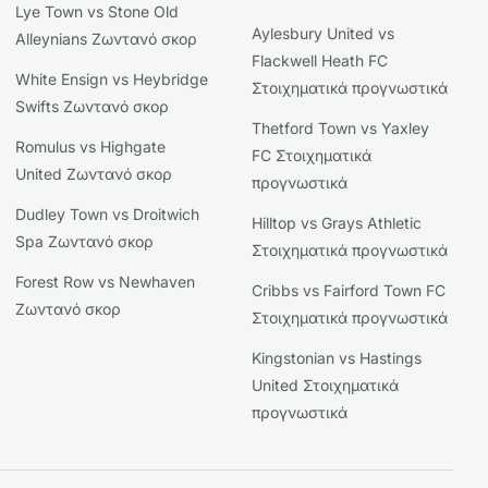
Lye Town vs Stone Old
Aylesbury United vs
Alleynians Ζωντανό σκορ
Flackwell Heath FC
White Ensign vs Heybridge
Στοιχηματικά προγνωστικά
Swifts Ζωντανό σκορ
Thetford Town vs Yaxley
Romulus vs Highgate
FC Στοιχηματικά
United Ζωντανό σκορ
προγνωστικά
Dudley Town vs Droitwich
Hilltop vs Grays Athletic
Spa Ζωντανό σκορ
Στοιχηματικά προγνωστικά
Forest Row vs Newhaven
Cribbs vs Fairford Town FC
Ζωντανό σκορ
Στοιχηματικά προγνωστικά
Kingstonian vs Hastings
United Στοιχηματικά
προγνωστικά