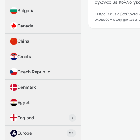
αγώνας με πολλά γκο
Bulgaria
Οι προβλέψεις βασίζονται 
σκοπούς – στοιχηματίζετε
Canada
China
Croatia
Czech Republic
Denmark
Egypt
England
1
Europe
37