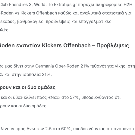
lub Friendlies 3, World. Το Extratips.gr παρέχει πληροφορίες H2H
-Roden vs Kickers Offenbach καθώς και αναλυτικά στατιστικά για
εκάδες, βαθμολογίες, προβλέψεις και επαγγελματικές
υλές.
Roden εναντίον Kickers Offenbach – Προβλέψεις
ς μας δίνει στην Germania Ober-Roden 21% πιθανότητα νίκης, στ
% και στην ισοπαλία 21%.
ουν και οι δύο ομάδες
αι οι δύο» κλίνει προς «Ναι» στο 57%, υποδεικνύοντας ότι
ουν και οι δύο ομάδες.
κλίνουν προς Άνω των 2.5 στο 60%, υποδεικνύοντας ότι αναμένετα