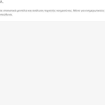
λ.
σε στατιστικά μοντέλα και ανάλυση τεχνητής νοημοσύνης. Μόνο για ενημερωτικούς
 υπεύθυνα.