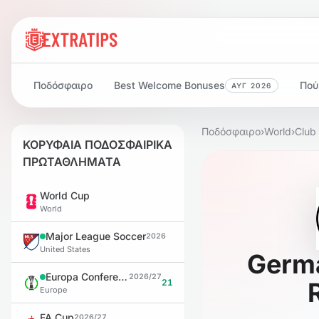
Ποδόσφαιρο
Best Welcome Bonuses
Πού
ΑΥΓ 2026
Ποδόσφαιρο
›
World
›
Club 
ΚΟΡΥΦΑΙΑ ΠΟΔΟΣΦΑΙΡΙΚΑ
ΠΡΩΤΑΘΛΗΜΑΤΑ
World Cup
World
Major League Soccer
2026
United States
Germa
Europa Conference League
2026/27
21
Europe
FA Cup
2026/27