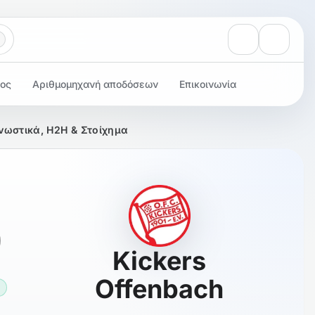
Προβολή ειδοπ
Ρυθμίσε
τος
Αριθμομηχανή αποδόσεων
Επικοινωνία
νωστικά, H2H & Στοίχημα
0
Kickers
Offenbach