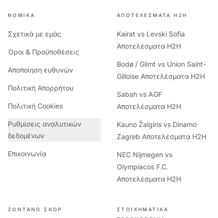
ΝΟΜΙΚΆ
ΑΠΟΤΕΛΈΣΜΑΤΑ H2H
Σχετικά με εμάς
Kairat vs Levski Sofia
Αποτελέσματα H2H
Όροι & Προϋποθέσεις
Bodø / Glimt vs Union Saint-
Αποποίηση ευθυνών
Gilloise Αποτελέσματα H2H
Πολιτική Απορρήτου
Sabah vs AGF
Πολιτική Cookies
Αποτελέσματα H2H
Ρυθμίσεις αναλυτικών
Kauno Žalgiris vs Dinamo
δεδομένων
Zagreb Αποτελέσματα H2H
Επικοινωνία
NEC Nijmegen vs
Olympiacos F.C.
Αποτελέσματα H2H
ΖΩΝΤΑΝΌ ΣΚΟΡ
ΣΤΟΙΧΗΜΑΤΙΚΆ