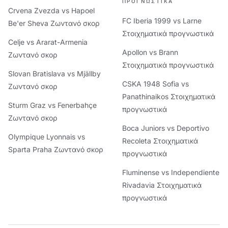
ΠΡΟΓΝΩΣΤΙΚΆ
Crvena Zvezda vs Hapoel
FC Iberia 1999 vs Larne
Be'er Sheva Ζωντανό σκορ
Στοιχηματικά προγνωστικά
Celje vs Ararat-Armenia
Apollon vs Brann
Ζωντανό σκορ
Στοιχηματικά προγνωστικά
Slovan Bratislava vs Mjällby
CSKA 1948 Sofia vs
Ζωντανό σκορ
Panathinaikos Στοιχηματικά
Sturm Graz vs Fenerbahçe
προγνωστικά
Ζωντανό σκορ
Boca Juniors vs Deportivo
Olympique Lyonnais vs
Recoleta Στοιχηματικά
Sparta Praha Ζωντανό σκορ
προγνωστικά
Fluminense vs Independiente
Rivadavia Στοιχηματικά
προγνωστικά